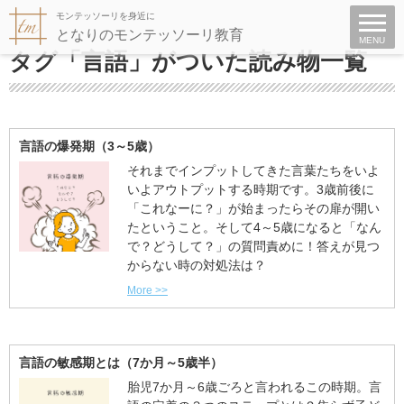
モンテッソーリを身近に
となりのモンテッソーリ教育
MENU
タグ「言語」がついた読み物一覧
言語の爆発期（3～5歳）
それまでインプットしてきた言葉たちをいよ
いよアウトプットする時期です。3歳前後に
「これなーに？」が始まったらその扉が開い
たということ。そして4～5歳になると「なん
で？どうして？」の質問責めに！答えが見つ
からない時の対処法は？
More >>
言語の敏感期とは（7か月～5歳半）
胎児7か月～6歳ごろと言われるこの時期。言